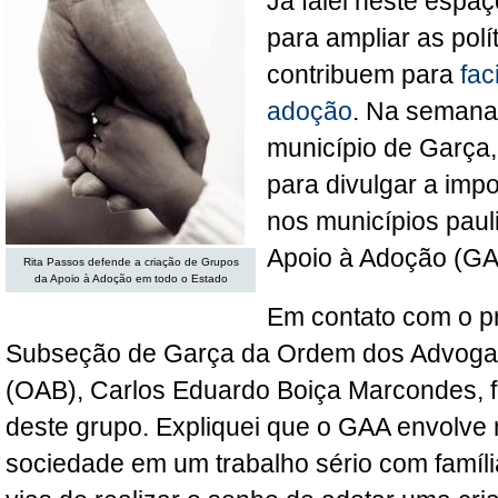
Já falei neste espaç
para ampliar as polí
contribuem para
fac
adoção
. Na semana
município de Garça, 
para divulgar a impor
nos municípios paul
Apoio à Adoção (GA
Rita Passos defende a criação de Grupos
da Apoio à Adoção em todo o Estado
Em contato com o p
Subseção de Garça da Ordem dos Advogad
(OAB), Carlos Eduardo Boiça Marcondes, fa
deste grupo. Expliquei que o GAA envolv
sociedade em um trabalho sério com famíl