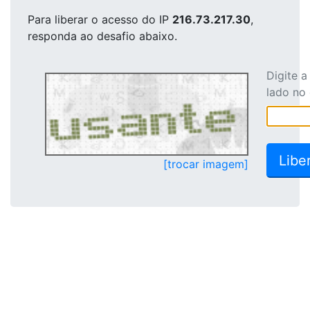
Para liberar o acesso
do IP
216.73.217.30
,
responda ao desafio abaixo.
Digite 
lado no
[trocar imagem]