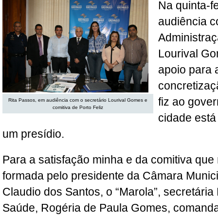
Na quinta-fe
audiência c
Administraç
Lourival Gom
apoio para
concretizaç
fiz ao gove
Rita Passos, em audiência com o secretário Lourival Gomes e
comitiva de Porto Feliz
cidade está
um presídio.
Para a satisfação minha e da comitiva qu
formada pelo presidente da Câmara Municip
Claudio dos Santos, o “Marola”, secretária
Saúde, Rogéria de Paula Gomes, comand