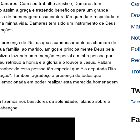
amares. Com seu trabalho artístico, Damares tem
Cen
do assim a graça e trazendo benefícios para um grande
Doa
eia de homenagear essa cantora tão querida e respeitada, é
 na minha vida. Damares tem sido um instrumento de Deus
Ma
anções.
Not
a presença de fãs, os quais carinhosamente os chamam de
Pol
ua família, ao marido, amigos e principalmente Deus pela
Finalizou fazendo uma menção especial a minha pessoa por
Rec
 retribuo a honra e a gloria e o louvor a Jesus. Faltam
 conhecido essa pessoa tão especial que é a deputada Rita
Tro
ação”. Também agradeço a presença de todos que
iz e emocionada em poder realizar esta merecida homenagem
Tw
 fizemos nos bastidores da solenidade, falando sobre a
Twee
abençoe.
Fa