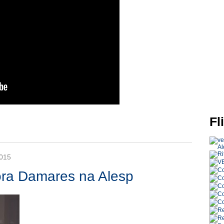
Fl
015
ra Damares na Alesp