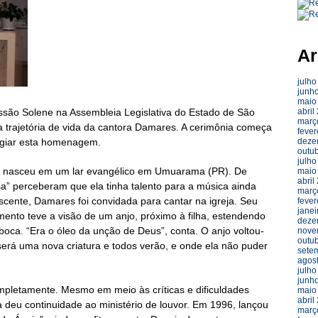
Ar
julho
junh
maio
essão Solene na Assembleia Legislativa do Estado de São
abril
març
 trajetória de vida da cantora Damares. A cerimônia começa
fever
tigiar esta homenagem.
deze
outu
julho
, nasceu em um lar evangélico em Umuarama (PR). De
maio
abril
sa” perceberam que ela tinha talento para a música ainda
març
cente, Damares foi convidada para cantar na igreja. Seu
fever
janei
mento teve a visão de um anjo, próximo à filha, estendendo
deze
 boca.
“Era o óleo da unção de Deus”
, conta. O anjo voltou-
nove
outu
a será uma nova criatura e todos verão, e onde ela não puder
sete
agos
julho
junh
pletamente. Mesmo em meio às críticas e dificuldades
maio
abril
la deu continuidade ao ministério de louvor. Em 1996, lançou
març