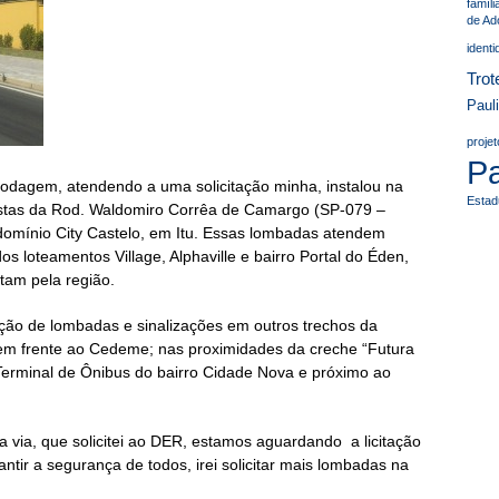
famíli
de Ad
ident
Trot
Paul
proje
P
dagem, atendendo a uma solicitação minha, instalou na
Estad
pistas da Rod. Waldomiro Corrêa de Camargo (SP-079 –
domínio City Castelo, em Itu. Essas lombadas atendem
 loteamentos Village, Alphaville e bairro Portal do Éden,
tam pela região.
ação de lombadas e sinalizações em outros trechos da
, em frente ao Cedeme; nas proximidades da creche “Futura
 Terminal de Ônibus do bairro Cidade Nova e próximo ao
 via, que solicitei ao DER, estamos aguardando a licitação
ntir a segurança de todos, irei solicitar mais lombadas na