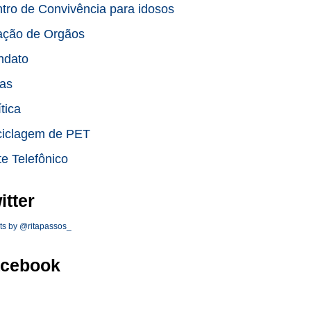
tro de Convivência para idosos
ção de Orgãos
ndato
as
ítica
iclagem de PET
te Telefônico
itter
ts by @ritapassos_
cebook