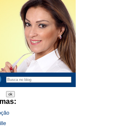
mas:
oção
lle