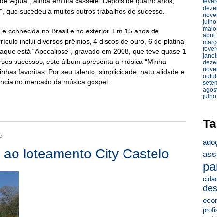
 de Águia”, ainda em fita cassete. Depois de quatro anos,
fever
deze
a”, que sucedeu a muitos outros trabalhos de sucesso.
nove
julho
maio
e conhecida no Brasil e no exterior. Em 15 anos de
abril
ículo inclui diversos prêmios, 4 discos de ouro, 6 de platina
març
fever
taque está “Apocalipse”, gravado em 2008, que teve quase 1
janei
ersos sucessos, este álbum apresenta a música “Minha
deze
nove
nhas favoritas. Por seu talento, simplicidade, naturalidade e
outu
ência no mercado da música gospel.
sete
agos
julho
Ta
5
ado
ao loteamento City Castelo
ass
pa
cida
des
eco
profi