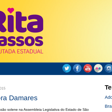
l
Te
015
ra Damares
Ad
Brai
essão solene na Assembleia Legislativa do Estado de São