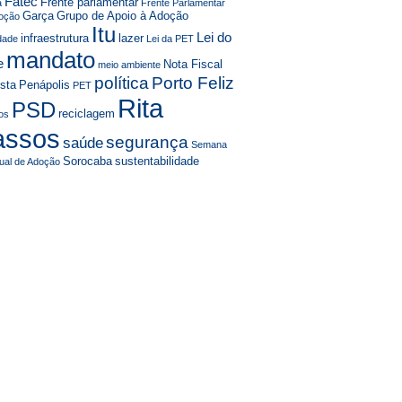
Fatec
Frente parlamentar
a
Frente Parlamentar
Garça
Grupo de Apoio à Adoção
oção
Itu
Lei do
infraestrutura
lazer
idade
Lei da PET
mandato
e
Nota Fiscal
meio ambiente
política
Porto Feliz
ista
Penápolis
PET
Rita
PSD
reciclagem
tos
assos
segurança
saúde
Semana
Sorocaba
sustentabilidade
ual de Adoção