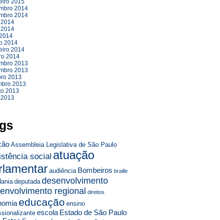
eiro 2015
mbro 2014
mbro 2014
 2014
 2014
 2014
o 2014
eiro 2014
ro 2014
mbro 2013
mbro 2013
bro 2013
mbro 2013
to 2013
 2013
gs
ção
Assembleia Legislativa de São Paulo
atuação
istência social
rlamentar
Bombeiros
audiência
braille
desenvolvimento
dania
deputada
envolvimento regional
direitos
educação
nomia
ensino
escola
Estado de São Paulo
ssionalizante