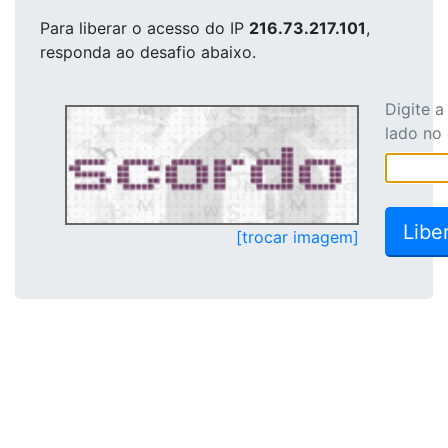
Para liberar o acesso
do IP
216.73.217.101
,
responda ao desafio abaixo.
Digite 
lado no
[trocar imagem]